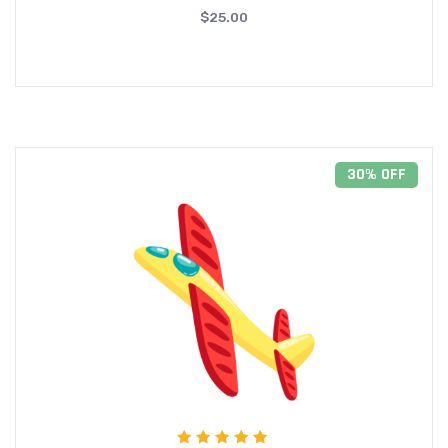
$
25.00
30% OFF