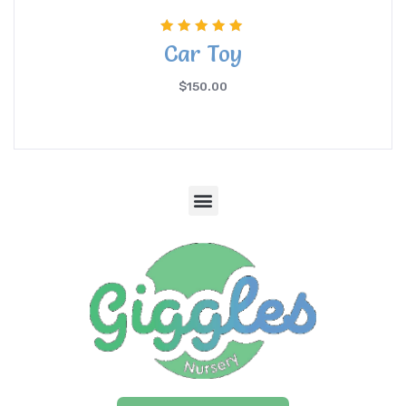
Rated
Car Toy
5.00
out of 5
$
150.00