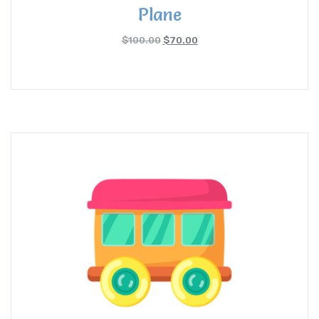
Rated
Plane
5.00
out of 5
$
100.00
$
70.00