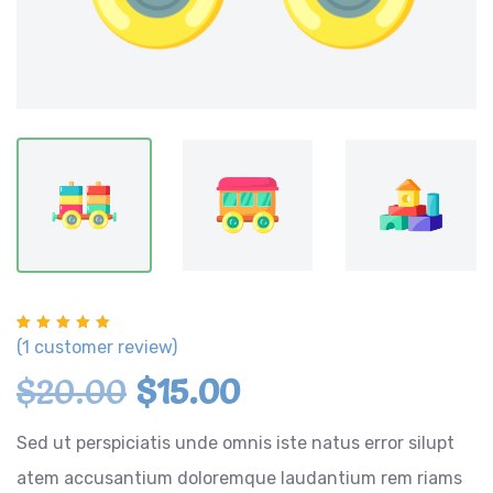
Rated
1
5.00
out of 5 based on
customer rating
(
1
customer review)
$
20.00
$
15.00
Sed ut perspiciatis unde omnis iste natus error silupt
atem accusantium doloremque laudantium rem riams